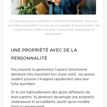
Ce que les jeunes acheteurs recherchent vraiment dans une
première propriété? Un lieu de vie adapté à leurs besoins, qui
n’a pas besoin d’être luxueux, mais plutôt chaleureux et
fonctionnel.
UNE PROPRIÉTÉ AVEC DE LA
PERSONNALITÉ
Peu importe la génération, l’aspect émotionnel
demeure très important lors d’une visite : les jeunes
veulent pouvoir s’imaginer rapidement dans leur
futur quotidien.
Et ils ont habituellement des goûts différents de
leurs parents. Ils aimeront davantage une propriété
chaleureuse et accueillante, plutôt qu’un modèle
froid ou impersonnel.