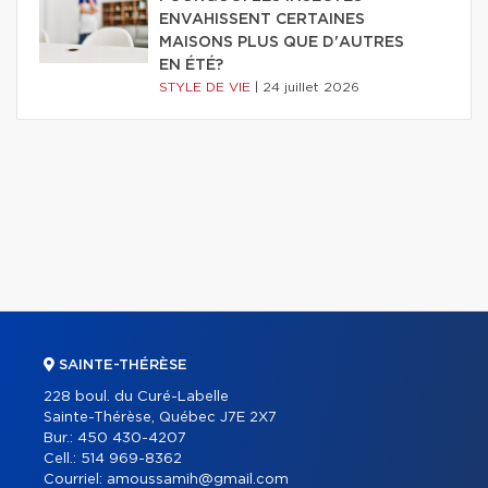
ENVAHISSENT CERTAINES
MAISONS PLUS QUE D'AUTRES
EN ÉTÉ?
STYLE DE VIE
|
24 juillet 2026
SAINTE-THÉRÈSE
228 boul. du Curé-Labelle
Sainte-Thérèse, Québec J7E 2X7
Bur.:
450 430-4207
Cell.:
514 969-8362
Courriel:
amoussamih@gmail.com